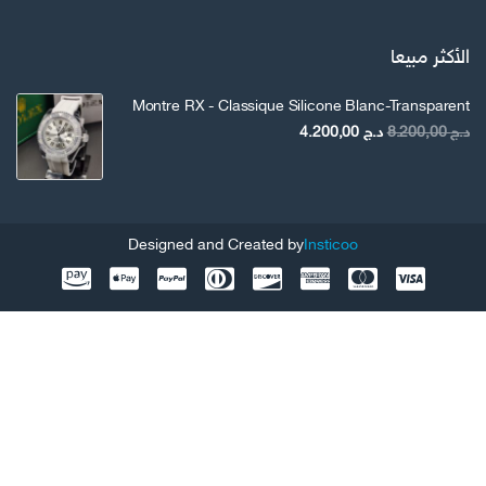
الأكثر مبيعا
Montre RX - Classique Silicone Blanc-Transparent
السعر
السعر
د.ج
8.200,00
د.ج
4.200,00
الأصلي
الحالي
هو:
هو:
د.ج 8.200,00.
د.ج 4.200,00.
Designed and Created by
Insticoo