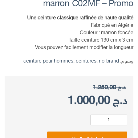
marron C02MF – Promo
Une ceinture classique raffinée de haute qualité
Fabriqué en Algérie
Couleur : marron foncée
Taille ceinture 130 cm x 3 cm
Vous pouvez facilement modifier la longueur
وسوم:
no-brand
,
ceintures
,
ceinture pour hommes
د.ج
1.250,00
السعر
السعر
د.ج
1.000,00
الأصلي
الحالي
هو:
هو: