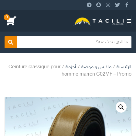
0
بحث
الرئيسية
/
ملابس و موضة
/
أحزمة
/
Ceinture classique pour
homme marron C02MF – Promo