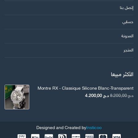
إتصل بنا
حسابي
المدونة
المتجر
الأكثر مبيعا
Montre RX - Classique Silicone Blanc-Transparent
السعر
السعر
د.ج
8.200,00
د.ج
4.200,00
الأصلي
الحالي
هو:
هو:
د.ج 8.200,00.
د.ج 4.200,00.
Designed and Created by
Insticoo