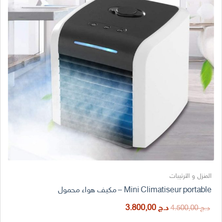
المنزل و الترتيبات
Mini Climatiseur portable – مكيف هواء محمول
السعر
السعر
د.ج
3.800,00
د.ج
4.500,00
الأصلي
الحالي