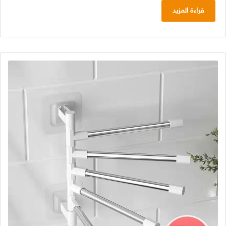
هو:
هو:
قراءة المزيد
د.ج 4.500,00.
د.ج 3.800,00.