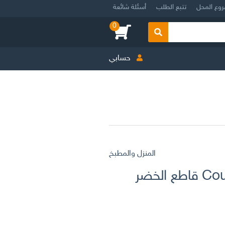
روع المحل
تتبع الطلب
أسئلة شائعة
0
بحث
حسابي
المنزل والمطبخ
Coupe légumes en spirales قاطع الخضر