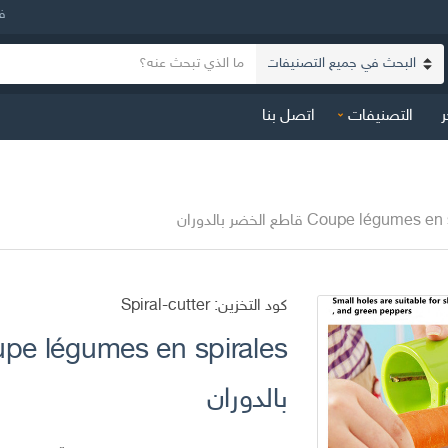
ف
ن
ا
ص
س
ا
ر
التصنيفات
اتصل بنا
م
ل
ا
ب
ل
ح
ت
ث
ص
Coupe légume قاطع الخضر بالدوران
ن
ي
ف
كود التخزين:
Spiral-cutter
بالدوران