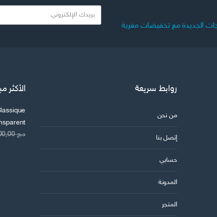
ب
ر
ات الجديدة مع تخفيضات مغرية
ي
د
ك
ا
ل
روابط سريعة
الأكثر مب
ا
ل
lassique
ك
من نحن
ansparent
ت
د.ج
8.200,00
ر
إتصل بنا
و
حسابي
ن
ي
المدونة
المتجر