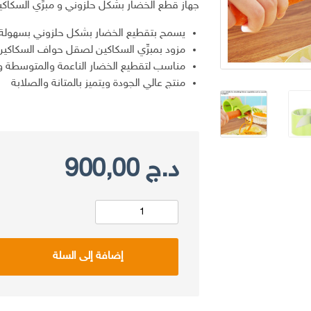
جهاز قطع الخضار بشكل حلزوني و مبرِّي السكاكين 2 في
يسمح بتقطيع الخضار بشكل حلزوني بسهولة
مزود بمبرِّي السكاكين لصقل حواف السكاكي
مناسب لتقطيع الخضار الناعمة والمتوسطة و
منتج عالي الجودة ويتميز بالمتانة والصلابة
د.ج
900,00
كمية
Coupe
إضافة إلى السلة
légumes
en
spirales