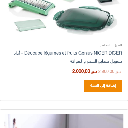
المنزل والمطبخ
Découpe légumes et fruits Genius NICER DICER – أداة
تسهيل تقطيع الخضر و الفواكه
السعر
السعر
د.ج
2.000,00
د.ج
2.900,00
الأصلي
الحالي
هو:
هو:
إضافة إلى السلة
د.ج 2.900,00.
د.ج 2.000,00.