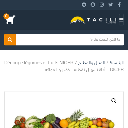
0
ا
ل
ق
ا
بحث
ئ
م
الرئيسية
/
المنزل والمطبخ
/
Découpe légumes et fruits NICER
ة
DICER – أداة تسهيل تقطيع الخضر و الفواكه