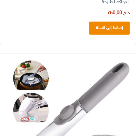
الفواكه الطازجة
د.ج
750,00
إضافة إلى السلة