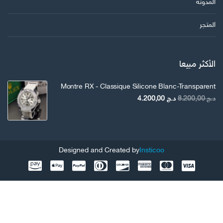
المدونة
المتجر
الأكثر مبيعا
Montre RX - Classique Silicone Blanc-Transparent
السعر
السعر
د.ج
8.200,00
د.ج
4.200,00
الأصلي
الحالي
هو:
هو:
د.ج 8.200,00.
د.ج 4.200,00.
Designed and Created by
Insticoo