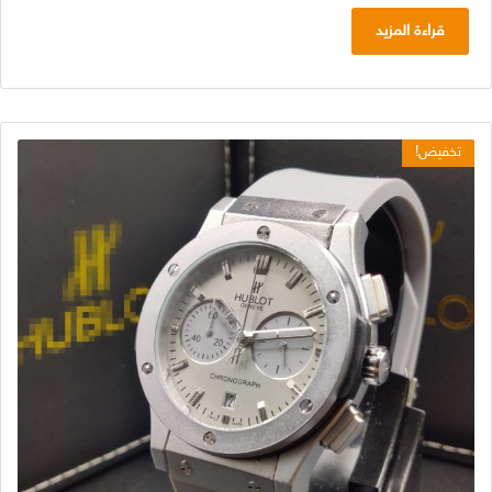
الأصلي
الحالي
هو:
هو:
قراءة المزيد
د.ج 4.800,00.
د.ج 2.000,00.
تخفيض!