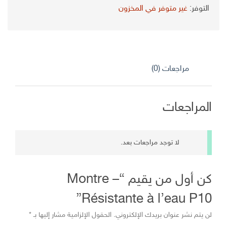
الأصلي
الحالي
التوفر:
غير متوفر في المخزون
هو:
هو:
د.ج 3.400,00.
د.ج 2.700,00.
مراجعات (0)
المراجعات
لا توجد مراجعات بعد.
كن أول من يقيم “Montre –
Résistante à l’eau P10”
لن يتم نشر عنوان بريدك الإلكتروني.
الحقول الإلزامية مشار إليها بـ
*