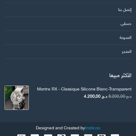
إتصل بنا
حسابي
المدونة
المتجر
الأكثر مبيعا
Montre RX - Classique Silicone Blanc-Transparent
السعر
السعر
د.ج
8.200,00
د.ج
4.200,00
الأصلي
الحالي
هو:
هو:
د.ج 8.200,00.
د.ج 4.200,00.
Designed and Created by
Insticoo