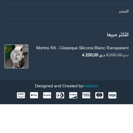
المتجر
الأكثر مبيعا
Montre RX - Classique Silicone Blanc-Transparent
السعر
السعر
د.ج
8.200,00
د.ج
4.200,00
الأصلي
الحالي
هو:
هو:
د.ج 8.200,00.
د.ج 4.200,00.
Designed and Created by
Insticoo