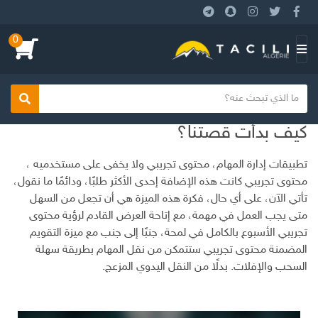
0
ا
ل
ق
ن
ا
ا
بحث
ص
س
ئ
ا
كيف بدأت قصتنا؟
م
م
ل
ا
ة
ب
تطبيقات إدارة المهام، محتوى تجريبي ولا يخفى على مستخدميه ،
ل
ح
محتوى تجريبي كانت هذه الإضافة إحدى الأكثر طلبًا، ودائمًا ما نقول،
ت
ث
تأتي الآن، على أي حال، فكرة هذه الميزة هي أن تجعل من السهل
ص
متى يجب العمل في مهمة، مع إتاحة العرض القادم لرؤية محتوى
ن
تجريبي الأسبوع بالكامل في لمحة، جنبًا إلى جنب مع ميزة التقويم
ي
المضمنة محتوى تجريبي ستتمكن من نقل المهام بطريقة سهلة
ف
السحب والإفلات. بدلًا من النقل اليدوي المزعج.