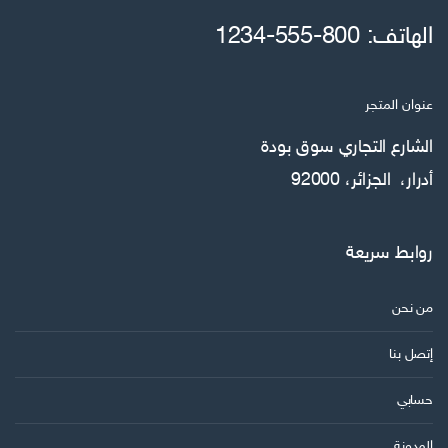
ل
الهاتف: 800-555-1234
ا
ل
ك
عنوان المتجر
ت
ر
الشارع التجاري سوق بودة
و
أدرار، الجزائر، 92000
ن
ي
روابط سريعة
من نحن
إتصل بنا
حسابي
المدونة