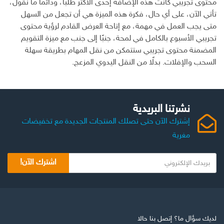
محتوى تجريبي كانت هذه الإضافة إحدى الأكثر طلبًا، ودائمًا ما نقول،
تأتي الآن، على أي حال، فكرة هذه الميزة هي أن تجعل من السهل
متى يجب العمل في مهمة، مع إتاحة العرض القادم لرؤية محتوى
تجريبي الأسبوع بالكامل في لمحة، جنبًا إلى جنب مع ميزة التقويم
المضمنة محتوى تجريبي ستتمكن من نقل المهام بطريقة سهلة
السحب والإفلات. بدلًا من النقل اليدوي المزعج.
نشرتنا البريدية
إشترك الآن حتى تصلك المنتجات الجديدة مع تخفيضات
مغرية
ب
اشترك الآن!
ر
ي
د
ك
ا
لديك سؤال ما؟ إتصل بنا حالا