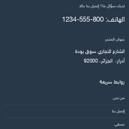
ا
لديك سؤال ما؟ إتصل بنا حالا
ل
الهاتف: 800-555-1234
ا
ل
ك
عنوان المتجر
ت
ر
الشارع التجاري سوق بودة
و
أدرار، الجزائر، 92000
ن
ي
روابط سريعة
من نحن
إتصل بنا
حسابي