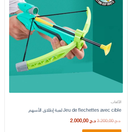
الألعاب
Jeu de flechettes avec cible لعبة إطلاق الأسهم
السعر
السعر
د.ج
2.000,00
د.ج
3.200,00
الأصلي
الحالي