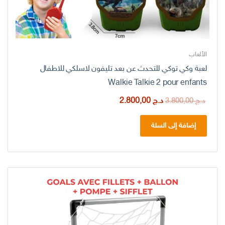
الألعاب
لعبة وكي توكي للتحدث عن بعد تليفون لاسلكي للاطفال
Walkie Talkie 2 pour enfants
السعر
السعر
د.ج
2.800,00
د.ج
3.800,00
الأصلي
الحالي
هو:
هو:
إضافة إلى السلة
د.ج 3.800,00.
د.ج 2.800,00.