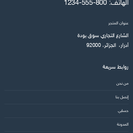
الهاتف: 800-555-1234
ا
ل
ك
عنوان المتجر
ت
ر
الشارع التجاري سوق بودة
و
أدرار، الجزائر، 92000
ن
ي
روابط سريعة
من نحن
إتصل بنا
حسابي
المدونة