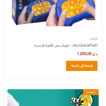
الألعاب
Jeu QuickPush – كويك بش اللعبة الجديدة
د.ج
1.200,00
إضافة إلى السلة
تخفيض!