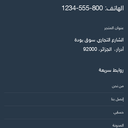
ل
الهاتف: 800-555-1234
ا
ل
ك
عنوان المتجر
ت
ر
الشارع التجاري سوق بودة
و
أدرار، الجزائر، 92000
ن
ي
روابط سريعة
من نحن
إتصل بنا
حسابي
المدونة