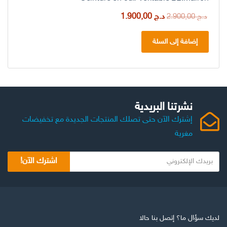
السعر
السعر
د.ج
1.900,00
د.ج
2.900,00
الأصلي
الحالي
هو:
هو:
إضافة إلى السلة
د.ج 2.900,00.
د.ج 1.900,00.
نشرتنا البريدية
إشترك الآن حتى تصلك المنتجات الجديدة مع تخفيضات
مغرية
ب
اشترك الآن!
ر
ي
د
ك
ا
لديك سؤال ما؟ إتصل بنا حالا