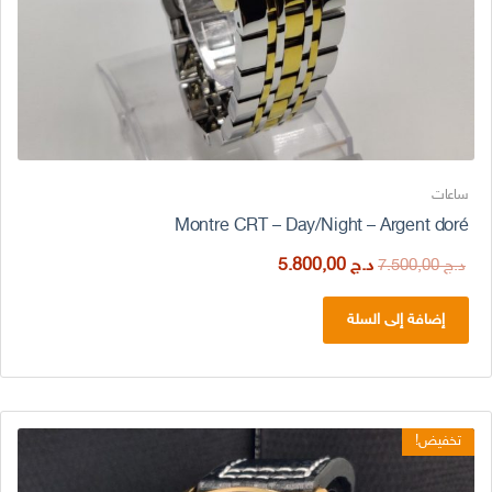
ساعات
Montre CRT – Day/Night – Argent doré
السعر
السعر
د.ج
5.800,00
د.ج
7.500,00
الأصلي
الحالي
هو:
هو:
إضافة إلى السلة
د.ج 7.500,00.
د.ج 5.800,00.
تخفيض!