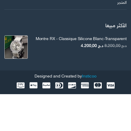
المتجر
الأكثر مبيعا
Montre RX - Classique Silicone Blanc-Transparent
السعر
السعر
د.ج
8.200,00
د.ج
4.200,00
الأصلي
الحالي
هو:
هو:
د.ج 8.200,00.
د.ج 4.200,00.
Designed and Created by
Insticoo