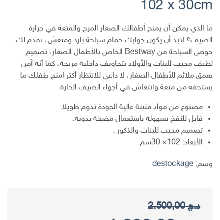
102 x 30cm
ما الذي يمكن أن يمنح أطفالك الصغار المرح والمتعة في حرارة
الصيف؟ لابد أن يكون جوابك حمام سباحة بارد ومنعش، نقدم لك
حوض السباحة من Bestway الخاص بالأطفال الصغار، تصميم
لطيف محبب للبنات والأولاد بتجاويف داخلية مريحة، كما أنه آمن
بعمق ملائم للأطفال الصغار، لا داعي للانتظار أكثر امنح طفلك ما
يستحقه من متعة وانتعاش في أجواء الصيف الحارة.
مصنوع من مواد متينة عالية الجودة تدوم طويلا.
قابل للنفخ بسهولة باستعمال مضخة يدوية.
تصميم محبب للبنات والذكور .
الأبعاد: 102× 30سم.
وسم:
destockage
د.ج
2.500,00