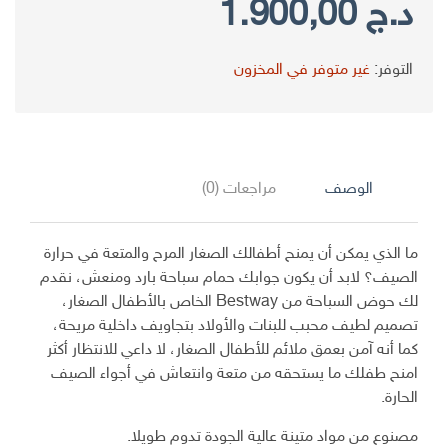
السعر
السعر
د.ج
1.900,00
الأصلي
الحالي
التوفر:
غير متوفر في المخزون
هو:
هو:
د.ج 2.500,00.
د.ج 1.900,00.
الوصف
مراجعات (0)
ما الذي يمكن أن يمنح أطفالك الصغار المرح والمتعة في حرارة
الصيف؟ لابد أن يكون جوابك حمام سباحة بارد ومنعش، نقدم
لك حوض السباحة من Bestway الخاص بالأطفال الصغار،
تصميم لطيف محبب للبنات والأولاد بتجاويف داخلية مريحة،
كما أنه آمن بعمق ملائم للأطفال الصغار، لا داعي للانتظار أكثر
امنح طفلك ما يستحقه من متعة وانتعاش في أجواء الصيف
الحارة.
مصنوع من مواد متينة عالية الجودة تدوم طويلا.