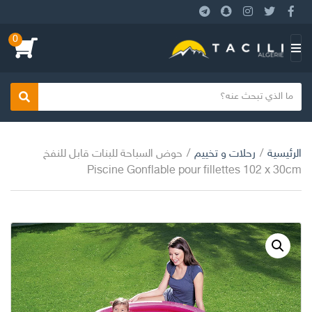
0
ا
ل
ق
ا
بحث
ئ
م
الرئيسية
/
رحلات و تخييم
/
حوض السباحة للبنات قابل للنفخ
ة
Piscine Gonflable pour fillettes 102 x 30cm