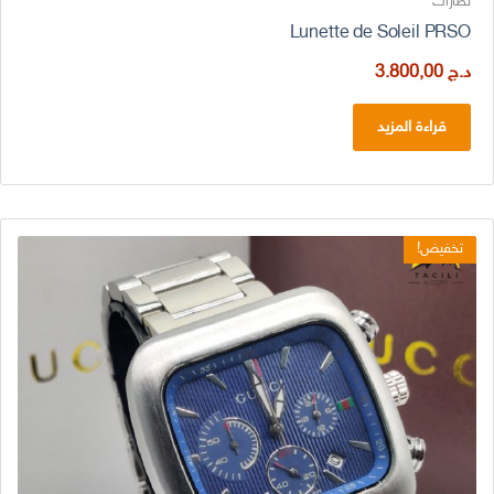
نظارات
Lunette de Soleil PRSO
د.ج
3.800,00
قراءة المزيد
تخفيض!