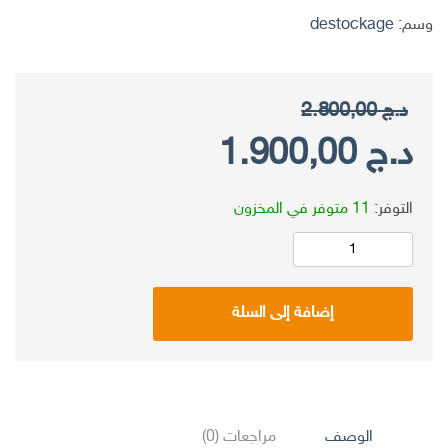
وسم:
destockage
د.ج
2.800,00
السعر
السعر
د.ج
1.900,00
الأصلي
الحالي
التوفر:
11 متوفر في المخزون
هو:
هو:
كمية
حوض
د.ج 2.800,00.
د.ج 1.900,00.
إضافة إلى السلة
السباحة
للبنات
قابل
للنفخ
Piscine
الوصف
مراجعات (0)