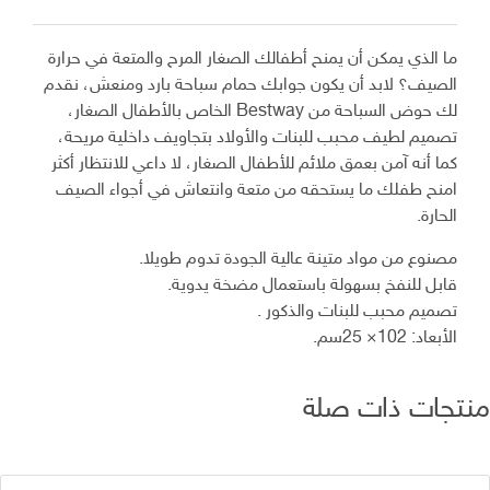
Gonflable
pour
ما الذي يمكن أن يمنح أطفالك الصغار المرح والمتعة في حرارة
fillettes
الصيف؟ لابد أن يكون جوابك حمام سباحة بارد ومنعش، نقدم
102
لك حوض السباحة من Bestway الخاص بالأطفال الصغار،
x
تصميم لطيف محبب للبنات والأولاد بتجاويف داخلية مريحة،
30cm
كما أنه آمن بعمق ملائم للأطفال الصغار، لا داعي للانتظار أكثر
امنح طفلك ما يستحقه من متعة وانتعاش في أجواء الصيف
الحارة.
مصنوع من مواد متينة عالية الجودة تدوم طويلا.
قابل للنفخ بسهولة باستعمال مضخة يدوية.
تصميم محبب للبنات والذكور .
الأبعاد: 102× 25سم.
تجات ذات صلة