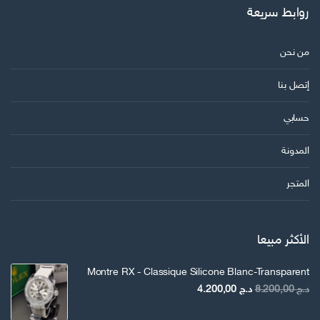
روابط سريعة
من نحن
إتصل بنا
حسابي
المدونة
المتجر
الأكثر مبيعا
Montre RX - Classique Silicone Blanc-Transparent
السعر
السعر
د.ج
8.200,00
د.ج
4.200,00
الأصلي
الحالي