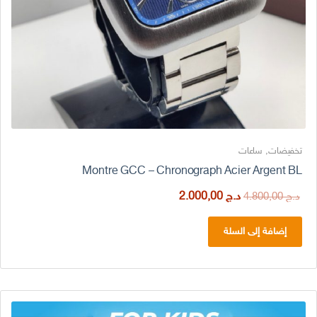
تخفيضات
,
ساعات
Montre GCC – Chronograph Acier Argent BL
السعر
السعر
د.ج
2.000,00
د.ج
4.800,00
الأصلي
الحالي
هو:
هو:
إضافة إلى السلة
د.ج 4.800,00.
د.ج 2.000,00.