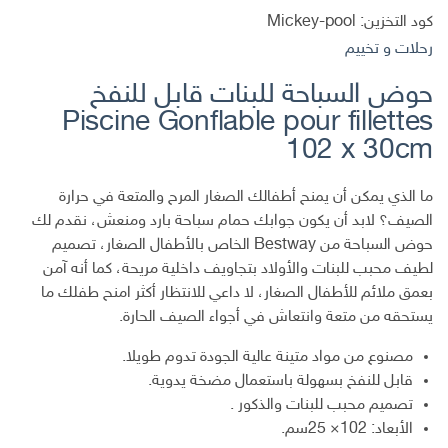
كود التخزين:
Mickey-pool
رحلات و تخييم
حوض السباحة للبنات قابل للنفخ
Piscine Gonflable pour fillettes
102 x 30cm
ما الذي يمكن أن يمنح أطفالك الصغار المرح والمتعة في حرارة
الصيف؟ لابد أن يكون جوابك حمام سباحة بارد ومنعش، نقدم لك
حوض السباحة من Bestway الخاص بالأطفال الصغار، تصميم
لطيف محبب للبنات والأولاد بتجاويف داخلية مريحة، كما أنه آمن
بعمق ملائم للأطفال الصغار، لا داعي للانتظار أكثر امنح طفلك ما
يستحقه من متعة وانتعاش في أجواء الصيف الحارة.
مصنوع من مواد متينة عالية الجودة تدوم طويلا.
قابل للنفخ بسهولة باستعمال مضخة يدوية.
تصميم محبب للبنات والذكور .
الأبعاد: 102× 25سم.