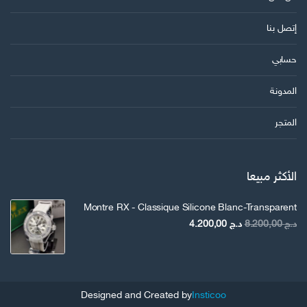
إتصل بنا
حسابي
المدونة
المتجر
الأكثر مبيعا
Montre RX - Classique Silicone Blanc-Transparent
السعر
السعر
د.ج
8.200,00
د.ج
4.200,00
الأصلي
الحالي
هو:
هو:
د.ج 8.200,00.
د.ج 4.200,00.
Designed and Created by
Insticoo