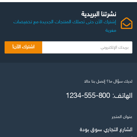
نشرتنا البريدية
إشترك الآن حتى تصلك المنتجات الجديدة مع تخفيضات
مغرية
ب
اشترك الآن!
ر
ي
د
ك
ا
لديك سؤال ما؟ إتصل بنا حالا
ل
الهاتف: 800-555-1234
ا
ل
ك
عنوان المتجر
ت
ر
الشارع التجاري سوق بودة
و