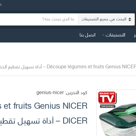
ف
ن
ا
ص
س
ا
ر
التصنيفات
اتصل بنا
م
ل
ا
ب
ل
ح
ت
ث
ص
Découpe légumes et fruits Geniu – أداة تسهيل تقطيع الخضر و الفواكه
ن
ي
ف
كود التخزين:
genius-nicer
et fruits Genius NICER
DICER – أداة تسهيل تقطيع الخضر و الفواكه