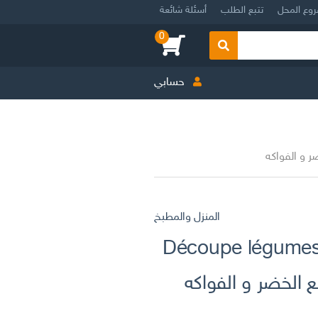
روع المحل
تتبع الطلب
أسئلة شائعة
0
بحث
حسابي
المنزل والمطبخ
Découpe légumes 