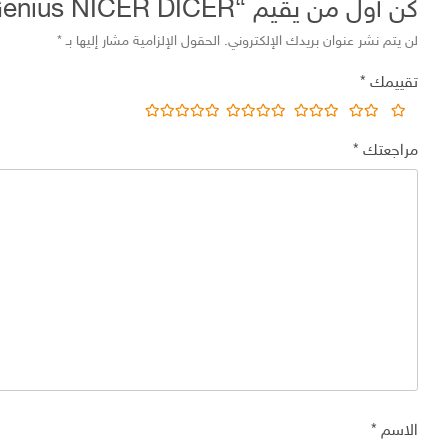
كن أول من يقيم “Découpe légumes et fruits Genius NICER DICER – أداة تسهيل تقطيع الخضر و الفواكه”
لن يتم نشر عنوان بريدك الإلكتروني.
الحقول الإلزامية مشار إليها بـ
*
تقييمك
*
مراجعتك
*
الاسم
*