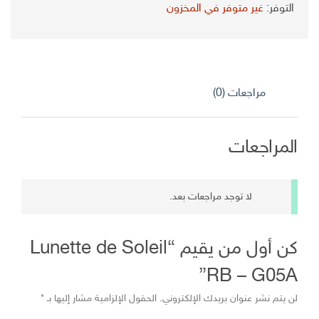
الأصلي
الحالي
التوفر:
غير متوفر في المخزون
هو:
هو:
د.ج 5.400,00.
د.ج 3.500,00.
مراجعات (0)
المراجعات
لا توجد مراجعات بعد.
كن أول من يقيم “Lunette de Soleil
RB – G05A”
لن يتم نشر عنوان بريدك الإلكتروني.
الحقول الإلزامية مشار إليها بـ
*