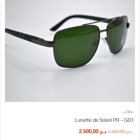
نظارات
Lunette de Soleil PR – G03
السعر
السعر
د.ج
2.500,00
د.ج
4.500,00
الأصلي
الحالي