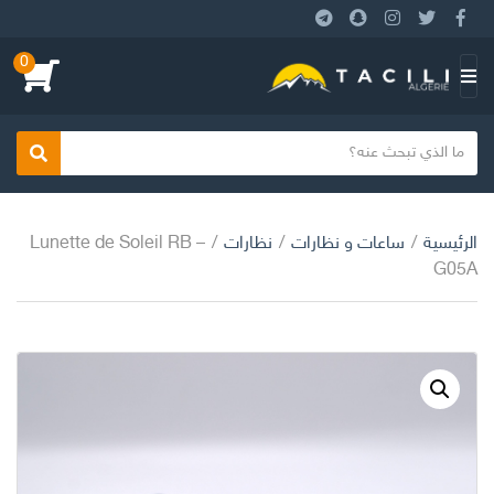
0
بحث
الرئيسية
/
ساعات و نظارات
/
نظارات
/
Lunette de Soleil RB –
G05A