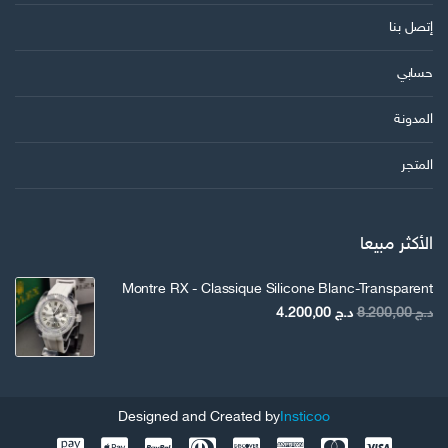
إتصل بنا
حسابي
المدونة
المتجر
الأكثر مبيعا
Montre RX - Classique Silicone Blanc-Transparent
السعر
السعر
د.ج
8.200,00
د.ج
4.200,00
الأصلي
الحالي
هو:
هو:
د.ج 8.200,00.
د.ج 4.200,00.
Designed and Created by
Insticoo