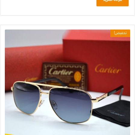
د.ج 5.600,00.
د.ج 3.000,00.
تخفيض!