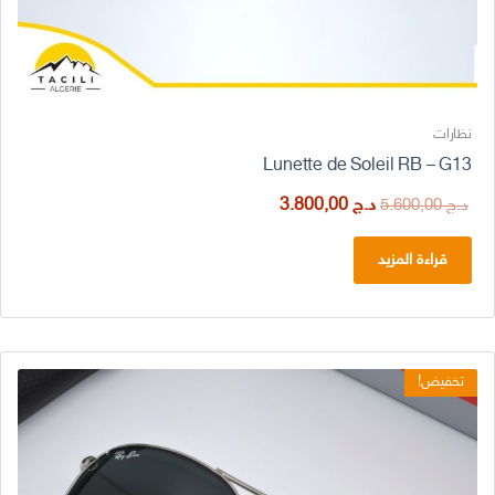
نظارات
Lunette de Soleil RB – G13
السعر
السعر
د.ج
3.800,00
د.ج
5.600,00
الأصلي
الحالي
هو:
هو:
قراءة المزيد
د.ج 5.600,00.
د.ج 3.800,00.
تخفيض!