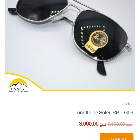
نظارات
Lunette de Soleil RB – G09
السعر
السعر
د.ج
3.000,00
د.ج
5.600,00
الأصلي
الحالي
هو:
هو:
قراءة المزيد