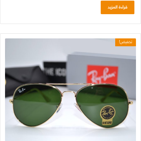
هو:
هو:
قراءة المزيد
د.ج 4.500,00.
د.ج 2.500,00.
تخفيض!