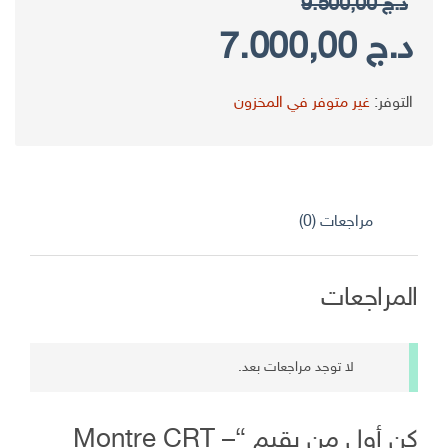
د.ج
9.500,00
السعر
السعر
د.ج
7.000,00
الأصلي
الحالي
التوفر:
غير متوفر في المخزون
هو:
هو:
د.ج 9.500,00.
د.ج 7.000,00.
مراجعات (0)
المراجعات
لا توجد مراجعات بعد.
كن أول من يقيم “Montre CRT –