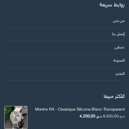
روابط سريعة
من نحن
إتصل بنا
حسابي
المدونة
المتجر
الأكثر مبيعا
Montre RX - Classique Silicone Blanc-Transparent
السعر
السعر
د.ج
8.200,00
د.ج
4.200,00
الأصلي
الحالي