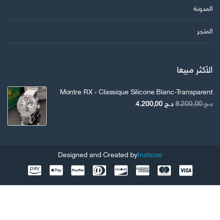
المدونة
المتجر
الأكثر مبيعا
Montre RX - Classique Silicone Blanc-Transparent
السعر
السعر
د.ج
8.200,00
د.ج
4.200,00
الأصلي
الحالي
هو:
هو:
د.ج 8.200,00.
د.ج 4.200,00.
Designed and Created by
Insticoo