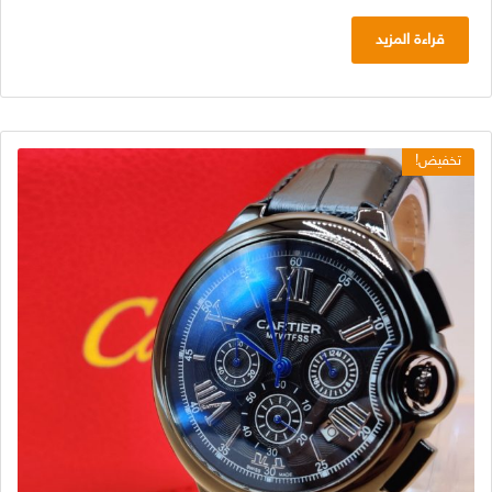
الأصلي
الحالي
هو:
هو:
قراءة المزيد
د.ج 9.400,00.
د.ج 6.500,00.
تخفيض!