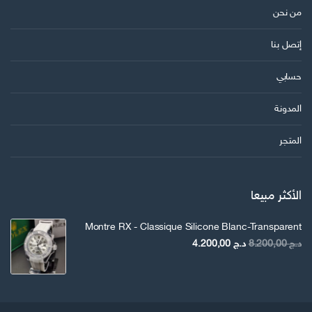
من نحن
إتصل بنا
حسابي
المدونة
المتجر
الأكثر مبيعا
Montre RX - Classique Silicone Blanc-Transparent
السعر
السعر
د.ج
8.200,00
د.ج
4.200,00
الأصلي
الحالي
هو:
هو:
د.ج 8.200,00.
د.ج 4.200,00.