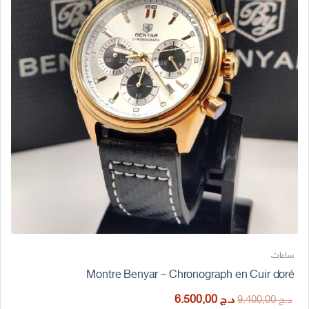
ساعات
Montre Benyar – Chronograph en Cuir doré
السعر
السعر
د.ج
6.500,00
د.ج
9.400,00