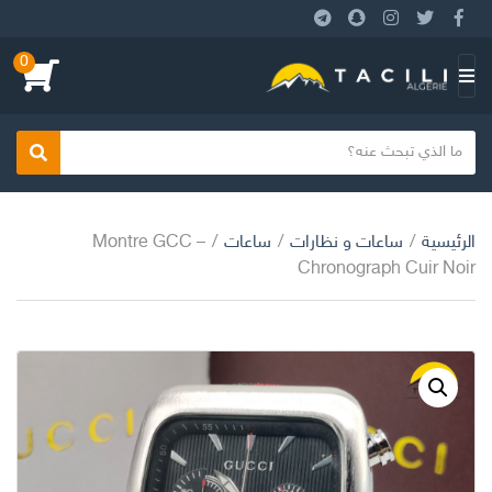
0
ا
ل
ق
ا
بحث
ئ
م
الرئيسية
/
ساعات و نظارات
/
ساعات
/
Montre GCC –
ة
Chronograph Cuir Noir