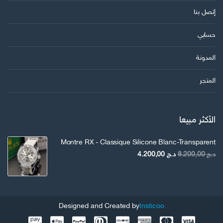
إتصل بنا
حسابي
المدونة
المتجر
الأكثر مبيعا
Montre RX - Classique Silicone Blanc-Transparent
السعر
السعر
د.ج
8.200,00
د.ج
4.200,00
الأصلي
الحالي
هو:
هو:
د.ج 8.200,00.
د.ج 4.200,00.
Designed and Created by
Insticoo