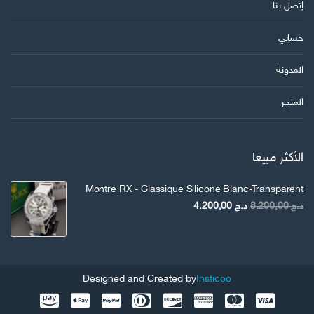
إتصل بنا
حسابي
المدونة
المتجر
الأكثر مبيعا
Montre RX - Classique Silicone Blanc-Transparent
السعر
السعر
د.ج
8.200,00
د.ج
4.200,00
الأصلي
الحالي
هو:
هو:
د.ج 8.200,00.
د.ج 4.200,00.
Designed and Created by
Insticoo