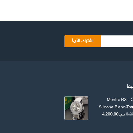
اشترك الآن!
يعا
Montre RX - C
Silicone Blanc-Tr
السعر
السعر
د.ج
4.200,00
الأصلي
الحالي
هو:
هو: