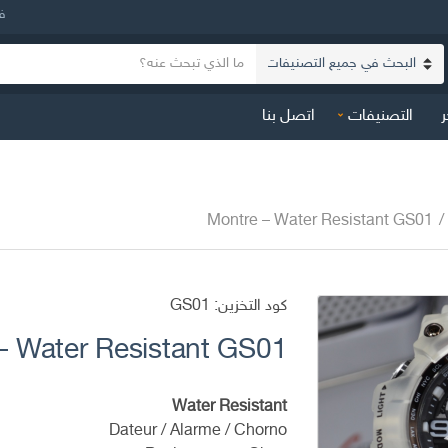
ف
ن
ا
ص
س
ا
ر
التصنيفات
اتصل بنا
م
ل
ا
ب
ل
ح
ت
ث
ص
Montre – Water Resistant GS01
/
ن
ي
ف
كود التخزين:
GS01
– Water Resistant GS01
Water Resistant
Dateur / Alarme / Chorno