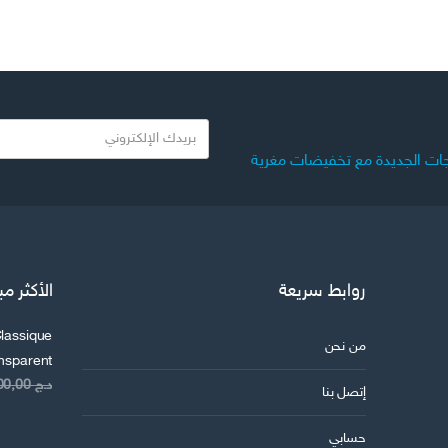
ب
ر
ات الجديدة مع تخفيضات مغرية
ي
د
ك
ا
ل
روابط سريعة
الأكثر مب
ا
ل
lassique
ك
من نحن
ansparent
ت
د.ج
8.200,00
ر
إتصل بنا
و
حسابي
ن