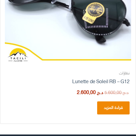
نظارات
Lunette de Soleil RB – G12
السعر
السعر
د.ج
2.600,00
د.ج
5.600,00
الأصلي
الحالي
هو:
هو:
قراءة المزيد
د.ج 5.600,00.
د.ج 2.600,00.