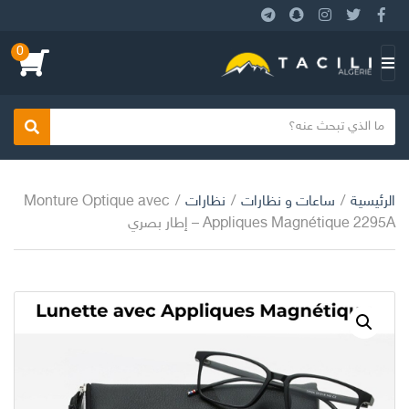
0
ا
ل
ق
ا
بحث
ئ
م
الرئيسية
/
ساعات و نظارات
/
نظارات
/
Monture Optique avec
ة
Appliques Magnétique 2295A – إطار بصري