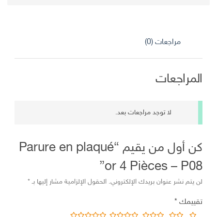
هو:
هو:
د.ج 8.400,00.
د.ج 4.500,00.
مراجعات (0)
المراجعات
لا توجد مراجعات بعد.
كن أول من يقيم “Parure en plaqué
or 4 Pièces – P08”
لن يتم نشر عنوان بريدك الإلكتروني.
الحقول الإلزامية مشار إليها بـ
*
تقييمك
*