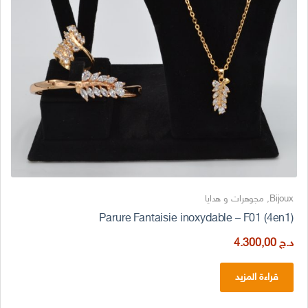
Bijoux
,
مجوهرات و هدايا
Parure Fantaisie inoxydable – F01 (4en1)
د.ج
4.300,00
قراءة المزيد