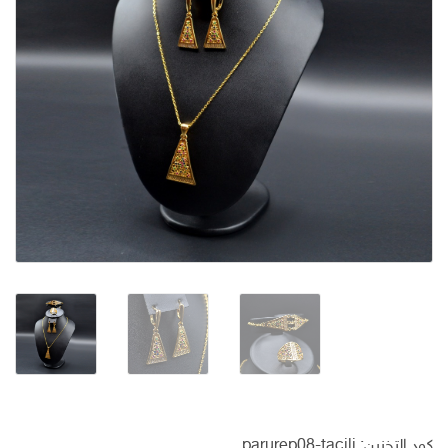
كود التخزين:
parurep08-tacili