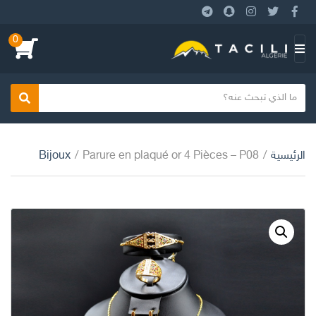
0
ا
ل
ق
ا
بحث
ئ
م
الرئيسية
/
Parure en plaqué or 4 Pièces – P08
/
Bijoux
ة