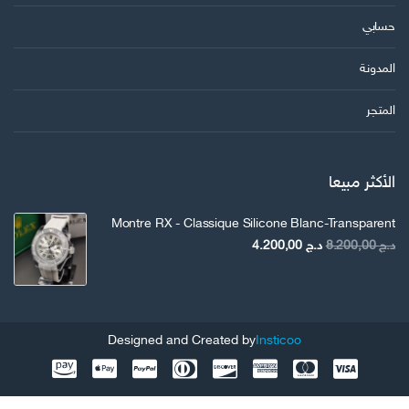
حسابي
المدونة
المتجر
الأكثر مبيعا
Montre RX - Classique Silicone Blanc-Transparent
السعر
السعر
د.ج
8.200,00
د.ج
4.200,00
الأصلي
الحالي
هو:
هو:
د.ج 8.200,00.
د.ج 4.200,00.
Designed and Created by
Insticoo