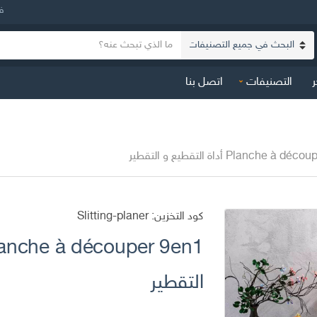
ف
ن
ا
ص
س
ا
ر
التصنيفات
اتصل بنا
م
ل
ا
ب
ل
ح
ت
ث
ص
Planche à أداة التقطيع و التقطير
ن
ي
ف
كود التخزين:
Slitting-planer
التقطير