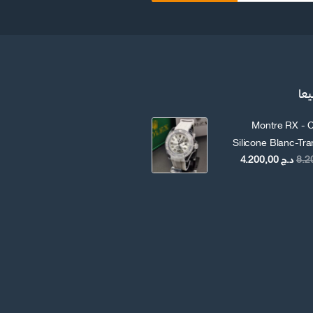
يعا
Montre RX - C
Silicone Blanc-Tr
السعر
السعر
د.ج
4.200,00
الأصلي
الحالي
هو:
هو:
د.ج 8.200,00.
د.ج 4.200,00.