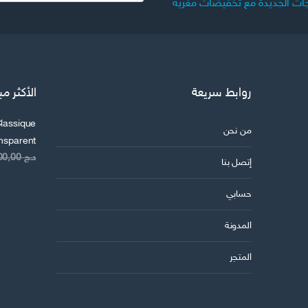
ات الجديدة مع تخفيضات مغرية
ي
د
ك
ا
ل
روابط سريعة
الأكثر مب
ا
ل
lassique
ك
من نحن
ansparent
ت
د.ج
8.200,00
ر
إتصل بنا
و
حسابي
ن
ي
المدونة
المتجر