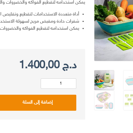
يمكن استخدامه لتقطيع الفواكه والخضروات وال
أداة متعددة الاستخدامات لتقطيع وتقليص ا
شفرات حادة ومقبض مريح لسهولة الاستخدا
يمكن استخدامه لتقطيع الفواكه والخضروات 
د.ج
1.400,00
كمية
Planche
إضافة إلى السلة
à
découper
9en1
أداة