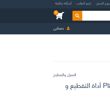
روع المحل
تتبع الطلب
أسئلة شائعة
0
بحث
حسابي
المنزل والمطبخ
Planche à découper 9en1 أداة التقطيع و