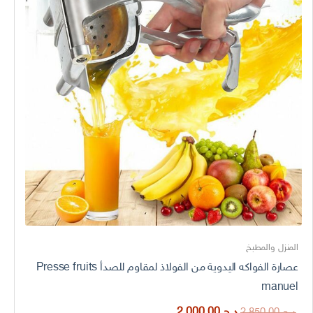
المنزل والمطبخ
عصارة الفواكه اليدوية من الفولاذ لمقاوم للصدأ Presse fruits
manuel
السعر
السعر
د.ج
2.000,00
د.ج
2.850,00