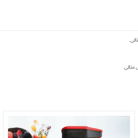
التقطيع
و
التقطير
الي.
 مثالي