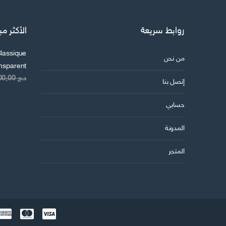
ا
ل
روابط سريعة
الأكثر مب
ا
ل
lassique
ك
من نحن
ansparent
ت
د.ج
8.200,00
ر
إتصل بنا
و
حسابي
ن
ي
المدونة
المتجر