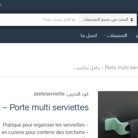
ف
ن
ا
ص
س
ا
ر
التصنيفات
اتصل بنا
م
ل
ا
ب
ل
ح
ت
ث
ص
Porte multi – حامل مناشف
ن
ي
ف
كود التخزين:
porteserviette
Porte multi serviettes – حامل مناشف
– Pratique pour organiser les serviettes
– Utiliser aussi en cuisine pour contenir des torchons