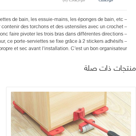
الوصف
مراجعات (0)
– Multifonctionnel pratique pour organiser les serviettes de bain, les essuie-mains, les éponges de bain, etc.
– Il peut également être utilisé dans la cuisine pour contenir des torchons et des ustensiles avec un crochet.
– Le pivot est rotatif, vous pouvez donc faire pivoter les trois bras dans différentes directions.
– Vous n’avez pas besoin de percer un trou dans le mur, ce porte-serviettes se fixe grâce à 2 stickers adhésifs.
opre et sec avant l’installation. C’est un bon organisateur.
منتجات ذات صلة