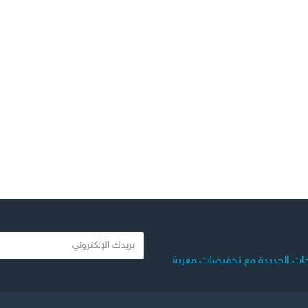
ب
ر
ات الجديدة مع تخفيضات مغرية
ي
د
ك