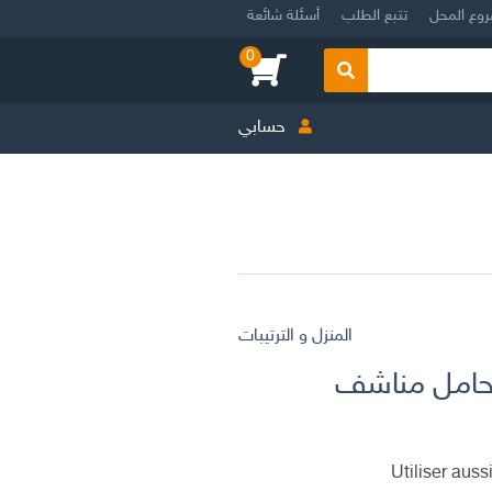
روع المحل
تتبع الطلب
أسئلة شائعة
0
بحث
حسابي
المنزل و الترتيبات