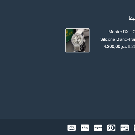
يعا
Montre RX - C
Silicone Blanc-Tr
السعر
السعر
د.ج
4.200,00
الأصلي
الحالي
هو:
هو:
د.ج 8.200,00.
د.ج 4.200,00.