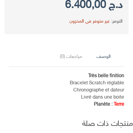
السعر
السعر
د.ج
6.400,00
الأصلي
الحالي
التوفر:
غير متوفر في المخزون
هو:
هو:
د.ج 7.800,00.
د.ج 6.400,00.
الوصف
مراجعات (0)
Très belle finition
Bracelet Scratch réglable
Chronographe et dateur
Livré dans une boite
Planète :
Terre
تجات ذات صلة