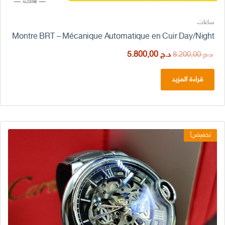
ساعات
Montre BRT – Mécanique Automatique en Cuir Day/Night
السعر
السعر
د.ج
5.800,00
د.ج
8.200,00
الأصلي
الحالي
هو:
هو:
قراءة المزيد
د.ج 8.200,00.
د.ج 5.800,00.
تخفيض!