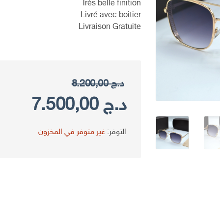
Très belle finition
Livré avec boitier
Livraison Gratuite
د.ج
8.200,00
السعر
السعر
د.ج
7.500,00
الأصلي
الحال
التوفر:
غير متوفر في المخزون
هو:
هو:
د.ج 8.200,00.
د.ج 7.500,00.