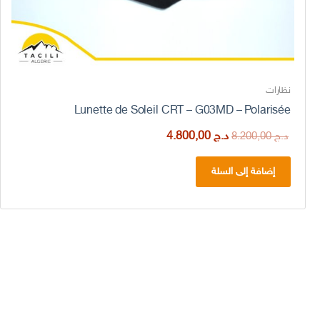
نظارات
Lunette de Soleil CRT – G03MD – Polarisée
السعر
السعر
د.ج
4.800,00
د.ج
8.200,00
الأصلي
الحالي
هو:
هو:
إضافة إلى السلة
د.ج 8.200,00.
د.ج 4.800,00.