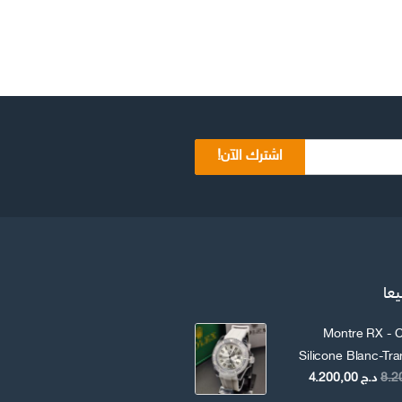
اشترك الآن!
يعا
Montre RX - C
Silicone Blanc-Tr
السعر
السعر
د.ج
4.200,00
الأصلي
الحالي