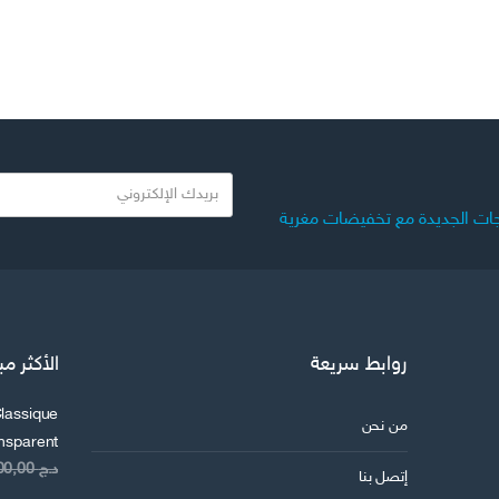
ب
ر
ات الجديدة مع تخفيضات مغرية
ي
د
ك
ا
ل
روابط سريعة
الأكثر مب
ا
ل
lassique
ك
من نحن
ansparent
ت
د.ج
8.200,00
ر
إتصل بنا