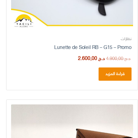
نظارات
Lunette de Soleil RB – G15 – Promo
السعر
السعر
د.ج
2.600,00
د.ج
4.900,00
الأصلي
الحالي
هو:
هو:
قراءة المزيد
د.ج 4.900,00.
د.ج 2.600,00.