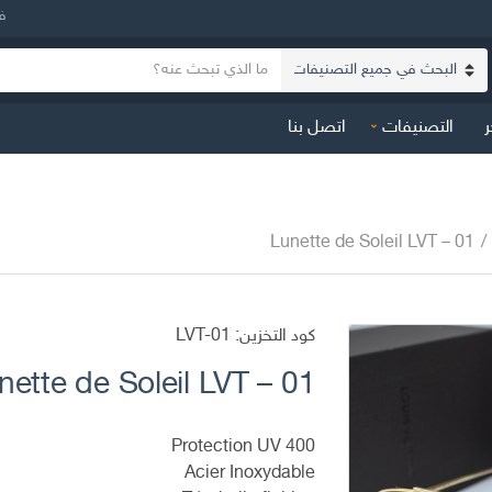
ف
ن
ا
ص
س
ا
ر
التصنيفات
اتصل بنا
م
ل
ا
ب
ل
ح
ت
ث
ص
Lunette de Soleil LVT – 01
/
ن
ي
ف
كود التخزين:
LVT-01
nette de Soleil LVT – 01
Protection UV 400
Acier Inoxydable