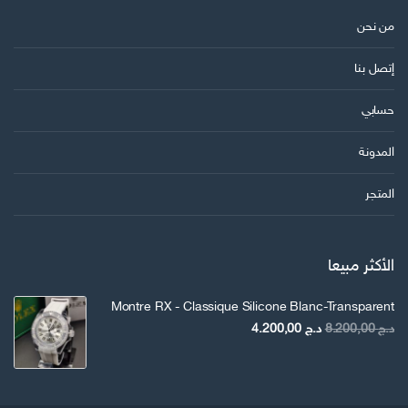
من نحن
إتصل بنا
حسابي
المدونة
المتجر
الأكثر مبيعا
Montre RX - Classique Silicone Blanc-Transparent
السعر
السعر
د.ج
8.200,00
د.ج
4.200,00
الأصلي
الحالي
هو:
هو:
د.ج 8.200,00.
د.ج 4.200,00.