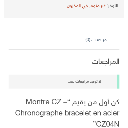
الأصلي
الحالي
التوفر:
غير متوفر في المخزون
هو:
هو:
د.ج 5.300,00.
د.ج 4.000,00.
مراجعات (0)
المراجعات
لا توجد مراجعات بعد.
كن أول من يقيم “Montre CZ –
Chronographe bracelet en acier
CZ04N”