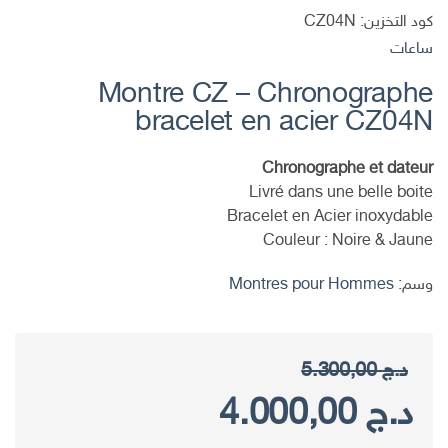
كود التخزين:
CZ04N
ساعات
Montre CZ – Chronographe
bracelet en acier CZ04N
Chronographe et dateur
Livré dans une belle boite
Bracelet en Acier inoxydable
Couleur : Noire & Jaune
وسم:
Montres pour Hommes
د.ج
5.300,00
السعر
السعر
د.ج
4.000,00