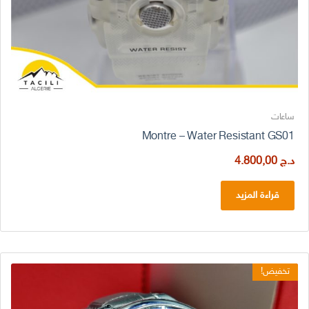
ساعات
Montre – Water Resistant GS01
د.ج
4.800,00
قراءة المزيد
تخفيض!