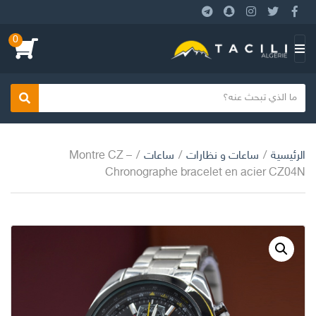
0
ا
ل
ق
ا
بحث
ئ
م
الرئيسية
/
ساعات و نظارات
/
ساعات
/
Montre CZ –
ة
Chronographe bracelet en acier CZ04N