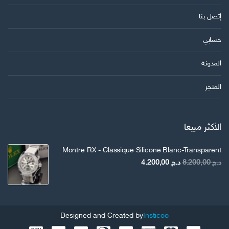
إتصل بنا
حسابي
المدونة
المتجر
الأكثر مبيعا
Montre RX - Classique Silicone Blanc-Transparent
السعر
السعر
د.ج
8.200,00
د.ج
4.200,00
الأصلي
الحالي
هو:
هو:
د.ج 8.200,00.
د.ج 4.200,00.
Designed and Created by
Insticoo