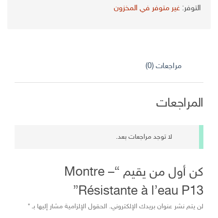
الأصلي
الحالي
التوفر:
غير متوفر في المخزون
هو:
هو:
د.ج 3.400,00.
د.ج 2.500,00.
مراجعات (0)
المراجعات
لا توجد مراجعات بعد.
كن أول من يقيم “Montre –
Résistante à l’eau P13”
لن يتم نشر عنوان بريدك الإلكتروني.
الحقول الإلزامية مشار إليها بـ
*