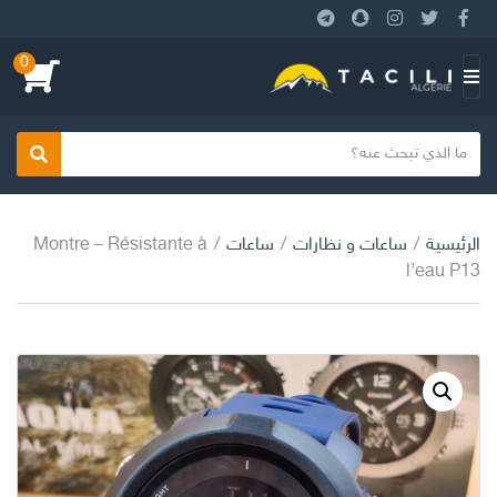
0
ا
ل
ق
ا
بحث
ئ
م
الرئيسية
/
ساعات و نظارات
/
ساعات
/
Montre – Résistante à
ة
l’eau P13