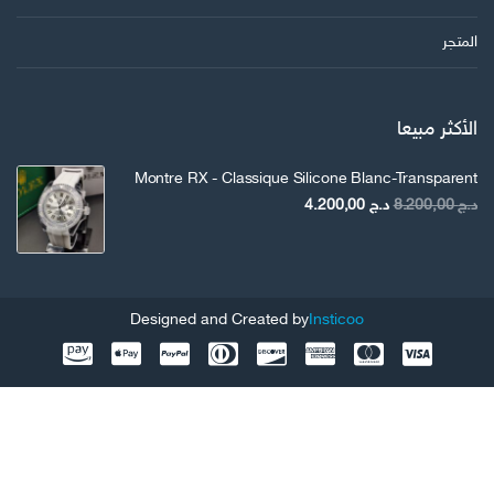
المتجر
الأكثر مبيعا
Montre RX - Classique Silicone Blanc-Transparent
السعر
السعر
د.ج
8.200,00
د.ج
4.200,00
الأصلي
الحالي
هو:
هو:
د.ج 8.200,00.
د.ج 4.200,00.
Designed and Created by
Insticoo