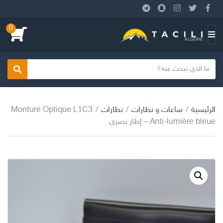
0
بحث
الرئيسية
/
ساعات و نظارات
/
نظارات
/
Monture Optique L1C3
Anti-lumière bleue – إطار بصري